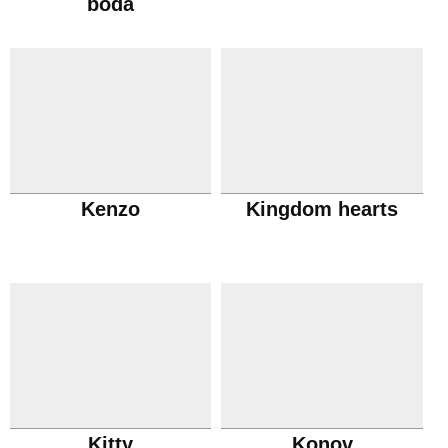
boda
Kenzo
Kingdom hearts
Kitty
Konov