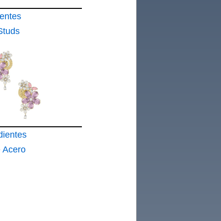
entes
Studs
ro
ientes
e Acero