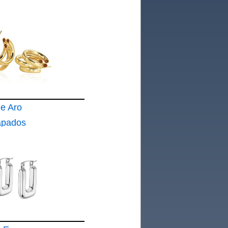
e Aro
apados
4
a Mujer
s
cos
yería
a Regalo