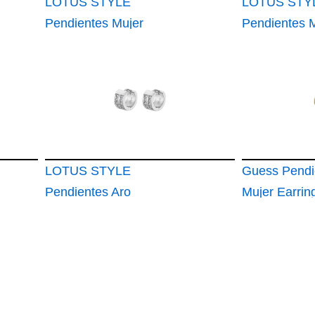
LOTUS STYLE
LOTUS STY
Pendientes Mujer
Pendientes 
LS2356-4
LS2348-4
LOTUS STYLE
Guess Pendi
Pendientes Aro
Mujer Earri
Hombre
Non M'ama D
Dorado