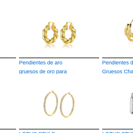
Pendientes de aro
Pendientes d
gruesos de oro para
Gruesos Ch
mujer
en Oro de 1
Quilates par
Aretes Triple
Hipoalergéni
Modernos Jo
Delicada par