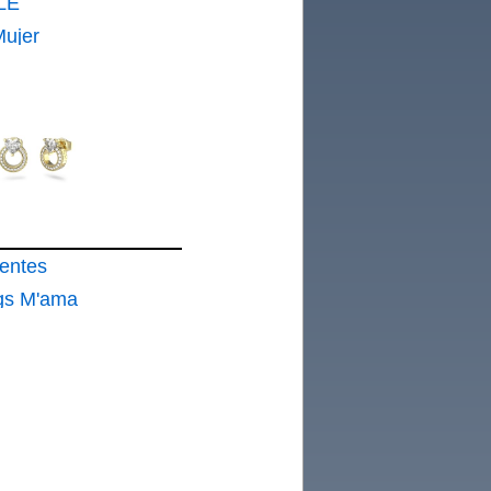
LE
Mujer
entes
ngs M'ama
e Acero