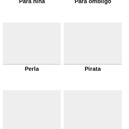
Para niña
Para ombligo
Perla
Pirata